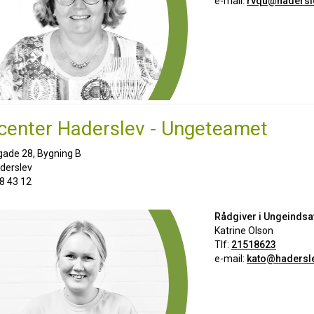
e-mail:
rvqu@hadersl
center Haderslev - Ungeteamet
ade 28, Bygning B
derslev
28 43 12
Rådgiver i Ungeindsa
Katrine Olson
Tlf:
21518623
e-mail:
kato@hadersl