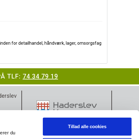
nden for detailhandel, håndværk, lager, omsorgsfag
PÅ TLF:
74 34 79 19
erslev
Tillad alle cookies
terer du