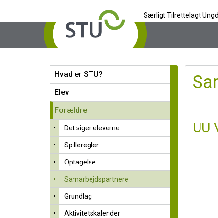
Særligt Tilrettelagt U
STU
Hvad er STU?
Elev
Hvad er STU?
Sa
Forældre
Elev
Det siger eleverne
Forældre
Spilleregler
UU 
•
Det siger eleverne
Optagelse
•
Spilleregler
Samarbejdspartnere
•
Optagelse
Grundlag
•
Samarbejdspartnere
Aktivitetskalender
•
Grundlag
Billeder
•
Aktivitetskalender