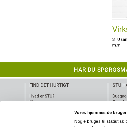
Vir
STU sam
m.m.
HAR DU SPØRGSMÅ
FIND DET HURTIGT
STU H
Hvad er STU?
Buegad
Elev
Google
Forældre
Vores hjemmeside bruger
Kommende elev
EAN NR.
Samarbejdspartnere
Nogle bruges til statistisk
Kontakt
KONTOR