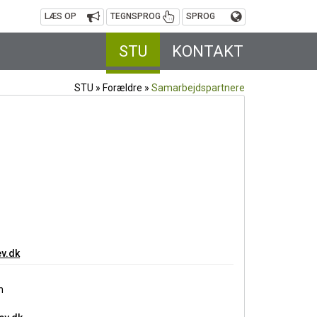
LÆS OP
TEGNSPROG
SPROG
STU
KONTAKT
STU
»
Forældre
»
Samarbejdspartnere
v.dk
n