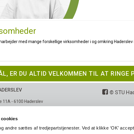
ksomheder
arbejder med mange forskellige virksomheder i og omkring Haderslev i
L, ER DU ALTID VELKOMMEN TIL AT RINGE 
ADERSLEV
© STU Had
e 11A
-
6100 Haderslev
 maps
 cookies
: 5798005225416
 og andre sættes af tredjepartstjenester. Ved at klikke ‘OK’ accep
TIDER: