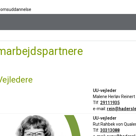
ngdomsuddannelse
marbejdspartnere
Vejledere
UU-vejleder
Malene Herløv Reinert
Tlf:
29111935
e-mail:
rein@hadersle
UU-vejleder
Rut Rahbek von Quale
Tlf:
30313088