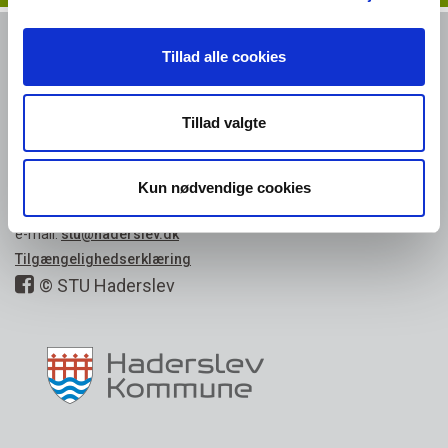
STU HADERSLEV
Tillad alle cookies
Buegade 11A
-
6100 Haderslev
Google maps
Tillad valgte
EAN NR.: 5798005225416
KONTORTIDER:
Kun nødvendige cookies
Mandag - fredag: 08:15 - 13:00
Tlf: 74 34 79 19
e-mail:
stu@haderslev.dk
Tilgængelighedserklæring
© STU Haderslev