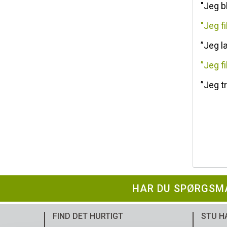
"Jeg bl
"Jeg f
”Jeg l
”Jeg f
”Jeg t
HAR DU SPØRGSMÅ
FIND DET HURTIGT
STU H