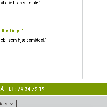
tiativ til en samtale.”
dfordringer.”
mobil som hjælpemiddel.”
PÅ TLF:
74 34 79 19
erslev