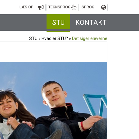
LÆS OP
TEGNSPROG
SPROG
STU
KONTAKT
STU
»
Hvad er STU?
»
Det siger eleverne