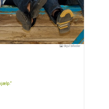
Skjul
billeder
hjælp.”