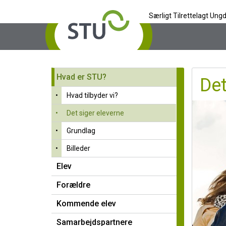
Særligt Tilrettelagt U
STU
Hvad er STU?
Hvad tilbyder vi?
Hvad er STU?
Det
Det siger eleverne
•
Hvad tilbyder vi?
Grundlag
•
Det siger eleverne
Billeder
•
Grundlag
Elev
•
Billeder
Forældre
Elev
Kommende elev
Forældre
Samarbejdspartnere
Kommende elev
Kontakt
Samarbejdspartnere